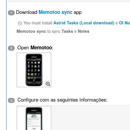
Download
app
Memotoo sync
1
You must install
Astrid Tasks (Local download)
e
OI N
Memotoo sync
to sync
Tasks
e
Notes
Open
:
Memotoo
2
Configure com as seguintes informações:
3