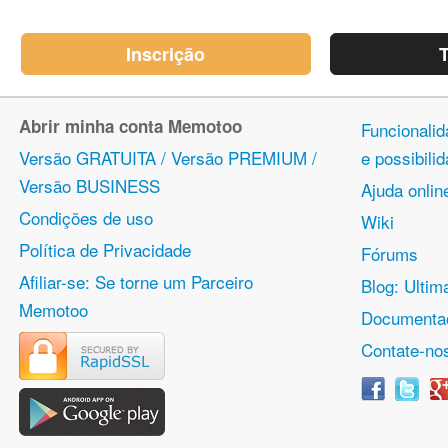
Inscrição
T
Abrir minha conta Memotoo
Funcionalid
Versão GRATUITA / Versão PREMIUM /
e possibil
Versão BUSINESS
Ajuda onlin
Condições de uso
Wiki
Política de Privacidade
Fórums
Afiliar-se: Se torne um Parceiro
Blog: Ulti
Memotoo
Documentaç
Contate-no