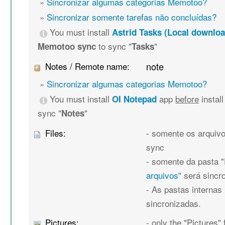
»
Sincronizar algumas categorias Memotoo?
»
Sincronizar somente tarefas não concluídas?
You must install
Astrid Tasks (Local downloa
to sync "
"
Memotoo sync
Tasks
Notes / Remote name:
note
»
Sincronizar algumas categorias Memotoo?
You must install
app
before
instal
OI Notepad
sync "
"
Notes
Files:
- somente os arquivo
sync
- somente da pasta "F
arquivos
" será sincr
- As pastas internas
sincronizadas.
Pictures:
- only the "Pictures" 