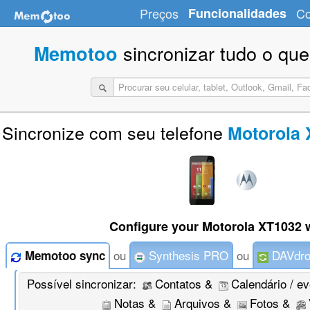
Preços
Funcionalidades
Co
sincronizar tudo o que
Memotoo
Sincronize com seu telefone
Motorola 
Configure your Motorola XT1032 w
ou
Synthesis PRO
ou
DAVdro
Memotoo sync
Possível sincronizar:
Contatos &
Calendário / e
Notas &
Arquivos &
Fotos &