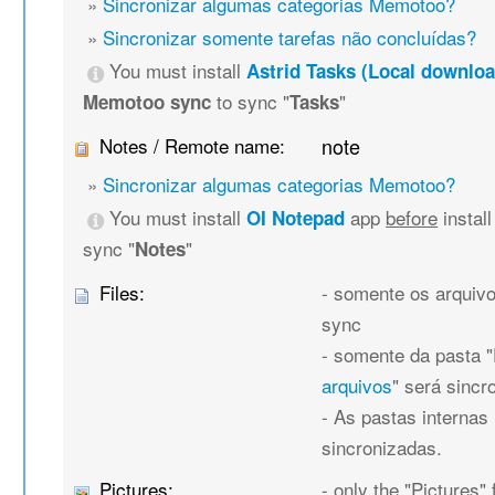
»
Sincronizar algumas categorias Memotoo?
»
Sincronizar somente tarefas não concluídas?
You must install
Astrid Tasks (Local downloa
to sync "
"
Memotoo sync
Tasks
Notes / Remote name:
note
»
Sincronizar algumas categorias Memotoo?
You must install
app
before
instal
OI Notepad
sync "
"
Notes
Files:
- somente os arquivo
sync
- somente da pasta "F
arquivos
" será sincr
- As pastas internas
sincronizadas.
Pictures:
- only the "Pictures" 