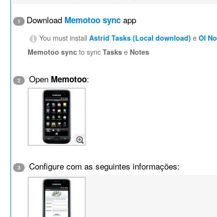
Download
app
Memotoo sync
1
You must install
Astrid Tasks (Local download)
e
OI N
Memotoo sync
to sync
Tasks
e
Notes
Open
:
Memotoo
2
Configure com as seguintes informações:
3