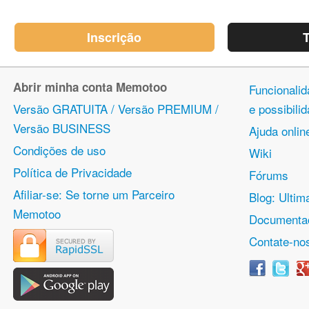
Inscrição
T
Abrir minha conta Memotoo
Funcionalid
Versão GRATUITA / Versão PREMIUM /
e possibil
Versão BUSINESS
Ajuda onlin
Condições de uso
Wiki
Política de Privacidade
Fórums
Afiliar-se: Se torne um Parceiro
Blog: Ulti
Memotoo
Documentaç
Contate-no