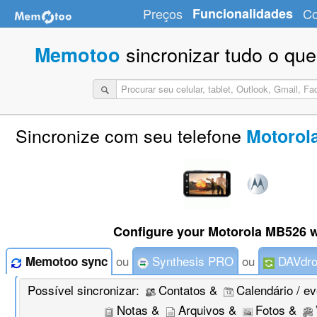
Preços
Funcionalidades
Co
sincronizar tudo o que
Memotoo
Sincronize com seu telefone
Motorol
Configure your Motorola MB526 w
ou
Synthesis PRO
ou
DAVdro
Memotoo sync
Possível sincronizar:
Contatos &
Calendário / e
Notas &
Arquivos &
Fotos &