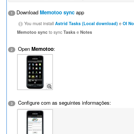
Download
app
Memotoo sync
1
You must install
Astrid Tasks (Local download)
e
OI N
Memotoo sync
to sync
Tasks
e
Notes
Open
:
Memotoo
2
Configure com as seguintes informações:
3