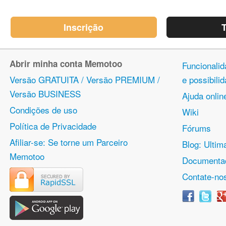
Inscrição
T
Abrir minha conta Memotoo
Funcionalid
Versão GRATUITA / Versão PREMIUM /
e possibil
Versão BUSINESS
Ajuda onlin
Condições de uso
Wiki
Política de Privacidade
Fórums
Afiliar-se: Se torne um Parceiro
Blog: Ulti
Memotoo
Documentaç
Contate-no