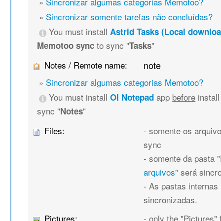
»
Sincronizar algumas categorias Memotoo?
»
Sincronizar somente tarefas não concluídas?
You must install
Astrid Tasks (Local downloa
to sync "
"
Memotoo sync
Tasks
Notes / Remote name:
note
»
Sincronizar algumas categorias Memotoo?
You must install
app
before
instal
OI Notepad
sync "
"
Notes
Files:
- somente os arquivo
sync
- somente da pasta "F
arquivos
" será sincr
- As pastas internas
sincronizadas.
Pictures:
- only the "Pictures" 