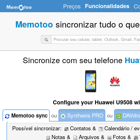
Preços
Funcionalidades
Co
sincronizar tudo o que
Memotoo
Sincronize com seu telefone
Hua
Configure your Huawei U9508 wi
ou
Synthesis PRO
ou
DAVdro
Memotoo sync
Possível sincronizar:
Contatos &
Calendário / e
Notas &
Arquivos &
Fotos &