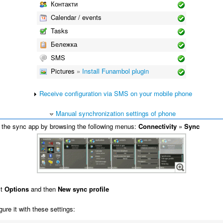
Контакти
Calendar / events
Tasks
Бележка
SMS
Pictures
»
Install Funambol plugin
Receive configuration via SMS on your mobile phone
Manual synchronization settings of phone
the sync app by browsing the following menus:
Connectivity
»
Sync
ct
Options
and then
New sync profile
ure it with these settings: