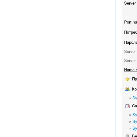
Server 
Port n
Потреб
Парола
Server 
Server 
Name o
Пр
Ко
»
Sy
Cal
»
Sy
»
Sy
»
Sy
Бе