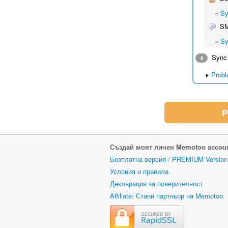
»
Sy
S
»
Sy
Sync 
4
Probl
Р
Създай моят личен Memotoo accou
Безплатна версия / PREMIUM Versio
Условия и правила
Декларация за поверителност
Affiliate: Стани партньор на Memotoo