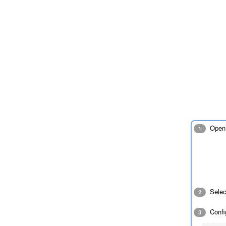
Open 
1
Sele
2
Config
3