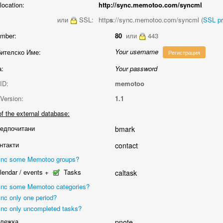
location:
http://sync.memotoo.com/syncml
или
SSL:
http
s
://sync.memotoo.com/syncml (
SSL p
umber:
80
или
443
Your username
ителско Име:
Регистрация
:
Your password
ID:
memotoo
Version:
1.1
f the external database:
едпочитани
bmark
нтакти
contact
nc some Memotoo groups?
endar / events +
Tasks
caltask
nc some Memotoo categories?
nc only one period?
nc only uncompleted tasks?
лежка
pnote