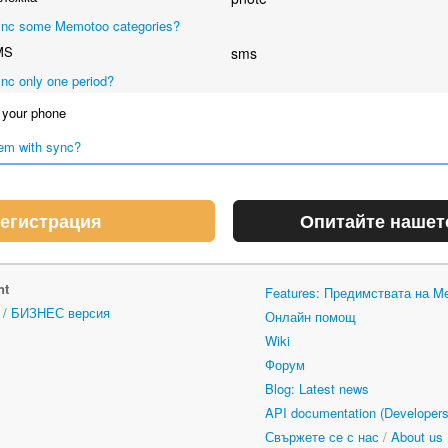
nc some Memotoo categories?
MS
sms
nc only one period?
your phone
em with sync?
егистрация
Опитайте нашет
nt
Features: Предимствата на M
n / БИЗНЕС версия
Онлайн помощ
Wiki
Форум
Blog: Latest news
API documentation (Developers
Свържете се с нас
/
About us