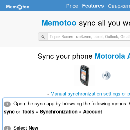
Price
Features
Свържете
sync all you w
Memotoo
Sync your phone
Motorola 
Manual synchronization settings of 
Open the sync app by browsing the following menus:
1
or
»
»
sync
Tools
Synchronization
Account
Select
New
2