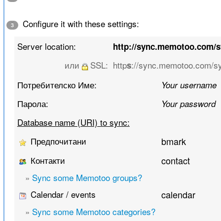
Configure it with these settings:
3
Server location:
http://sync.memotoo.com/
или
SSL:
http
://sync.memotoo.com/s
s
Потребителско Име:
Your username
Парола:
Your password
Database name (URI) to sync:
Предпочитани
bmark
Контакти
contact
»
Sync some Memotoo groups?
Calendar / events
calendar
»
Sync some Memotoo categories?