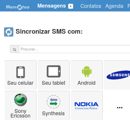
Mensagens
Contatos
Agenda
F
Sincronizar SMS com:
Seu celular
Seu tablet
Android
...
Sony
Synthesis
Ericsson