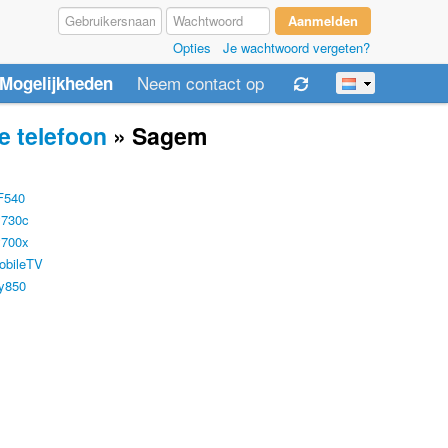
Opties
Je wachtwoord vergeten?
Neem contact op
Mogelijkheden
e telefoon
» Sagem
F540
730c
700x
bileTV
y850